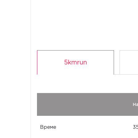
5kmrun
Н
Време
3