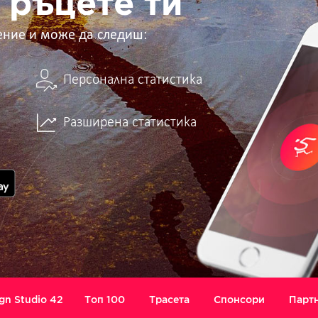
 ръцете ти
ение и може да следиш:
Персонална статистика
Разширена статистика
gn Studio 42
Топ 100
Трасета
Спонсори
Парт