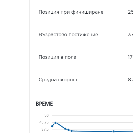
Позиция при финиширане
2
Възрастово постижение
3
Позиция в пола
1
Средна скорост
8.
ВРЕМЕ
50
43.75
37.5