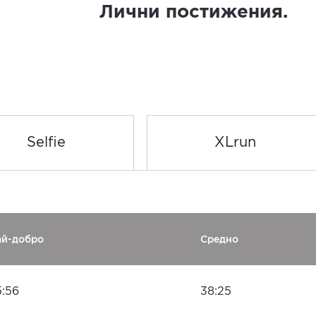
Лични постижения.
Selfie
XLrun
ай-добро
Средно
5:56
38:25