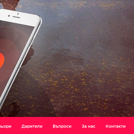
ньори
Дарители
Въпроси
За нас
Контакти