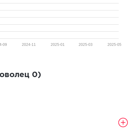
4-09
2024-11
2025-01
2025-03
2025-05
роволец
0
)