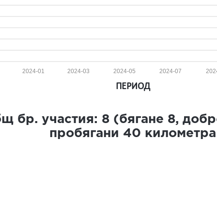
2024-01
2024-03
2024-05
2024-07
202
ПЕРИОД
щ бр. участия:
8
(бягане
8
, доб
пробягани
40
километра