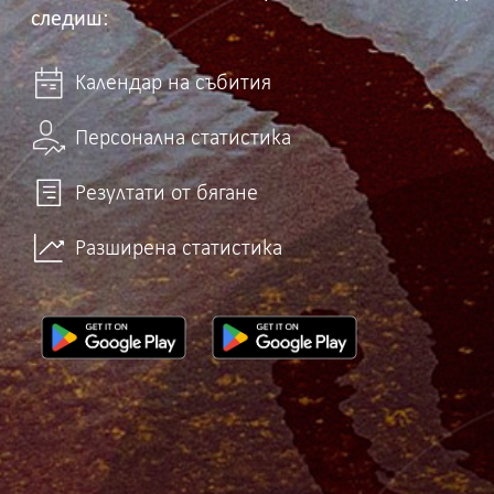
следиш:
Календар на събития
Персонална статистика
Резултати от бягане
Разширена статистика