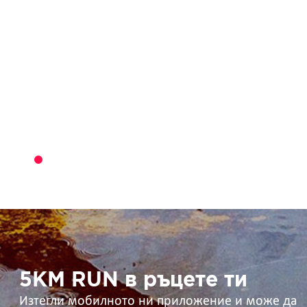
5KM
RUN
в
ръцете
ти
5KM RUN в ръцете ти
Изтегли мобилното ни приложение и може да