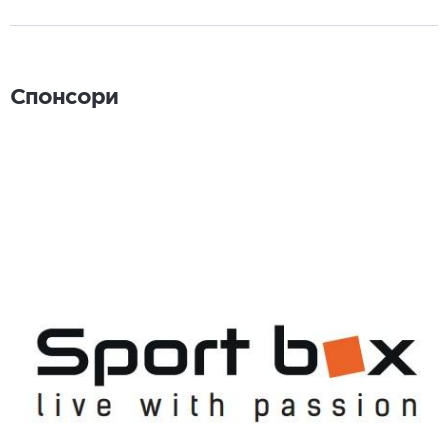
Спонсори
Спонсори