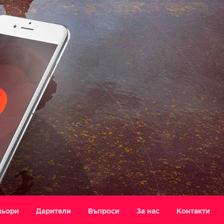
ньори
Дарители
Въпроси
За нас
Контакти