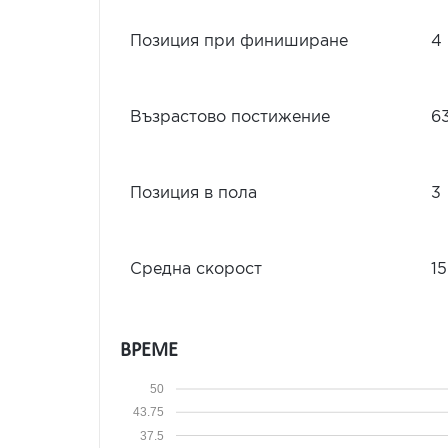
Позиция при финиширане
4
Възрастово постижение
6
Позиция в пола
3
Средна скорост
15
ВРЕМЕ
50
43.75
37.5