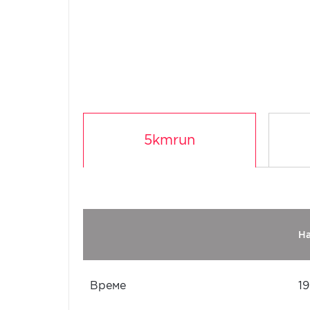
5kmrun
Н
Време
19