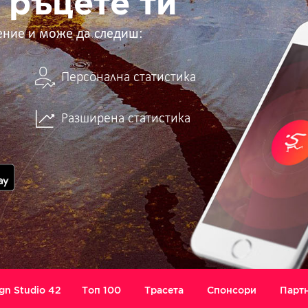
 ръцете ти
ение и може да следиш:
Персонална статистика
Разширена статистика
gn Studio 42
Топ 100
Трасета
Спонсори
Парт