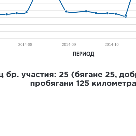
2014-08
2014-09
2014-10
ПЕРИОД
 бр. участия:
25
(бягане
25
, до
пробягани
125
километр