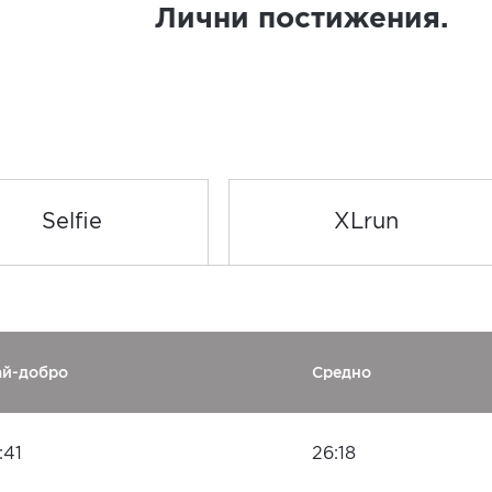
Лични постижения.
Selfie
XLrun
ай-добро
Средно
:41
26:18