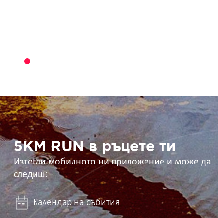
5KM
RUN
в
ръцете
ти
5KM RUN в ръцете ти
Изтегли мобилното ни приложение и може да
следиш:
Календар на събития