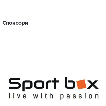
Спонсори
Спонсори