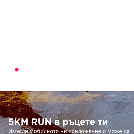
5KM
RUN
в
ръцете
ти
5KM RUN в ръцете ти
Изтегли мобилното ни приложение и може да