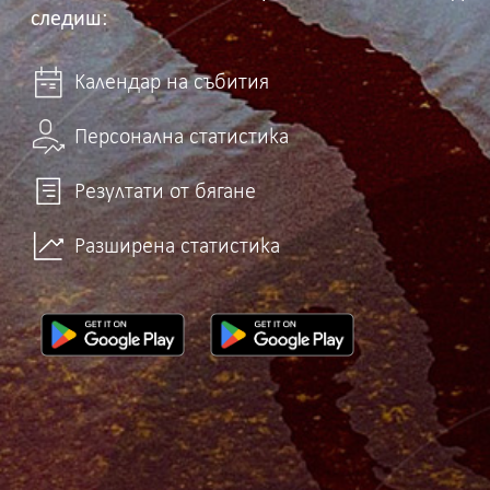
следиш:
Календар на събития
Персонална статистика
Резултати от бягане
Разширена статистика