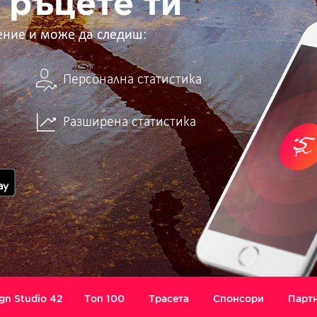
 ръцете ти
ение и може да следиш:
Персонална статистика
Разширена статистика
gn Studio 42
Топ 100
Трасета
Спонсори
Парт