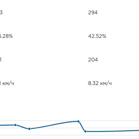
83
294
6.28%
42.52%
1
204
1 км/ч
8.32 км/ч