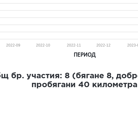
2022-09
2022-10
2022-11
2022-12
2023-
ПЕРИОД
щ бр. участия:
8
(бягане
8
, доб
пробягани
40
километра