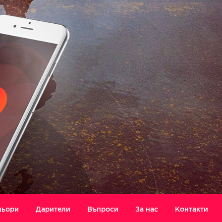
ньори
Дарители
Въпроси
За нас
Контакти