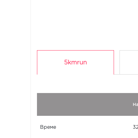
5kmrun
Н
Време
3