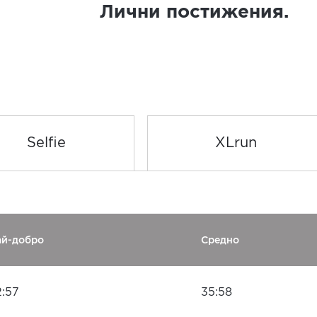
Лични постижения.
Selfie
XLrun
ай-добро
Средно
2:57
35:58