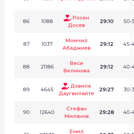
Росен
86
1088
29:10
50-5
Досев
Момчил
87
1037
29:12
45-4
Абаджиев
Веси
88
21186
29:12
40-4
Велинова
Довиле
89
4645
29:27
30-3
Даугвилайте
Стефан
90
12640
29:28
40-4
Миланов
Емил