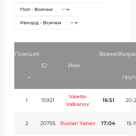
Позиция
Време
Възра
ID
Име
груп
Valetin
1
15921
16:51
20-2
Valkanov
2
20755
Ruslan Yanev
17:04
15-1