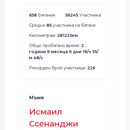
658
Бягания
56245
Участника
Средно
85
участника на бягане
Километраж:
281225км
Общо пробягано време:
2
години 9 месеца 6 дни 16/ч 55/
м 48/с
Рекорден брой участници:
226
Мъже
Исмаил
Ссенанджи