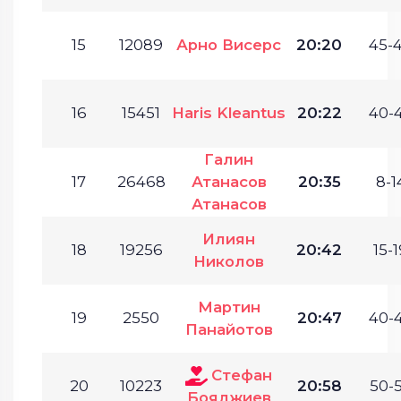
15
12089
Арно Висерс
20:20
45-4
16
15451
Haris Kleantus
20:22
40-4
Галин
17
26468
Атанасов
20:35
8-1
Атанасов
Илиян
18
19256
20:42
15-1
Николов
Мартин
19
2550
20:47
40-4
Панайотов
Стефан
20
10223
20:58
50-5
Бояджиев