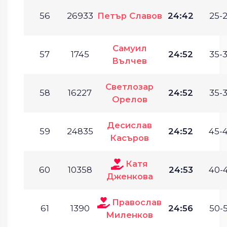
56
26933
Петър Славов
24:42
25-2
Самуил
57
1745
24:52
35-3
Вълчев
Светлозар
58
16227
24:52
35-3
Орелов
Десислав
59
24835
24:52
45-4
Касъров
Катя
60
10358
24:53
40-4
Дженкова
Православ
61
1390
24:56
50-5
Миленков