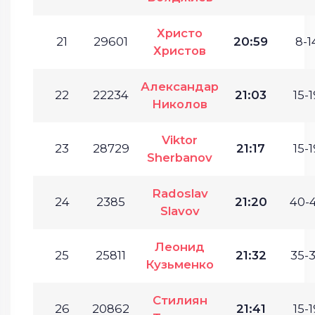
Христо
21
29601
20:59
8-1
Христов
Александар
22
22234
21:03
15-1
Николов
Viktor
23
28729
21:17
15-1
Sherbanov
Radoslav
24
2385
21:20
40-4
Slavov
Леонид
25
25811
21:32
35-3
Кузьменко
Стилиян
26
20862
21:41
15-1