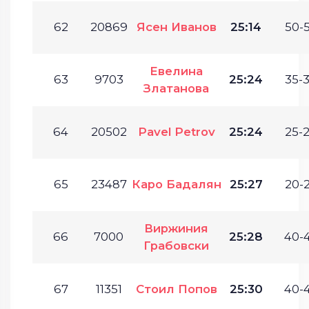
62
20869
Ясен Иванов
25:14
50-5
Евелина
63
9703
25:24
35-3
Златанова
64
20502
Pavel Petrov
25:24
25-2
65
23487
Каро Бадалян
25:27
20-2
Виржиния
66
7000
25:28
40-4
Грабовски
67
11351
Стоил Попов
25:30
40-4