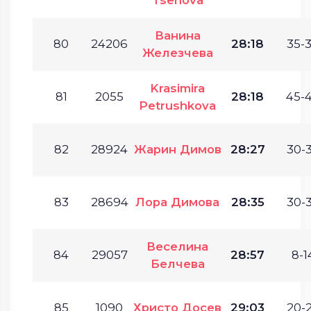
Ванина
80
24206
28:18
35-3
Железчева
Krasimira
81
2055
28:18
45-4
Petrushkova
82
28924
Жарин Димов
28:27
30-3
83
28694
Лора Димова
28:35
30-3
Веселина
84
29057
28:57
8-1
Белчева
85
1090
Христо Досев
29:03
20-2