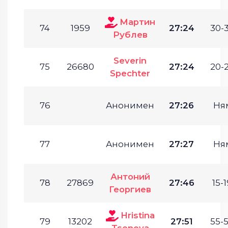
Мартин
74
1959
27:24
30-3
Рублев
Severin
75
26680
27:24
20-2
Spechter
76
Анонимен
27:26
Ня
77
Анонимен
27:27
Ня
Антоний
78
27869
27:46
15-1
Георгиев
Hristina
79
13202
27:51
55-5
Tsenova