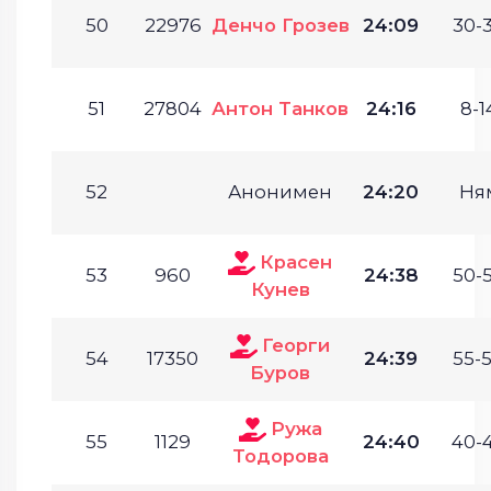
50
22976
Денчо Грозев
24:09
30-3
51
27804
Антон Танков
24:16
8-1
52
Анонимен
24:20
Ня
Красен
53
960
24:38
50-5
Кунев
Георги
54
17350
24:39
55-5
Буров
Ружа
55
1129
24:40
40-4
Тодорова