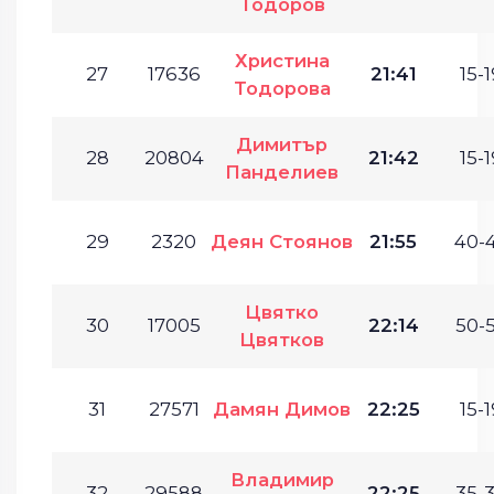
Тодоров
Христина
27
17636
21:41
15-1
Тодорова
Димитър
28
20804
21:42
15-1
Панделиев
29
2320
Деян Стоянов
21:55
40-4
Цвятко
30
17005
22:14
50-5
Цвятков
31
27571
Дамян Димов
22:25
15-1
Владимир
32
29588
22:25
35-3