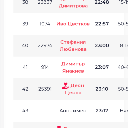
38
23837
22:48
15-1
Димитрова
39
1074
Иво Цветков
22:57
50-5
Стефания
40
22974
23:00
8-1
Любенова
Димитър
41
914
23:07
40-4
Янакиев
Деян
42
25391
23:10
50-5
Ценов
43
Анонимен
23:12
Ня