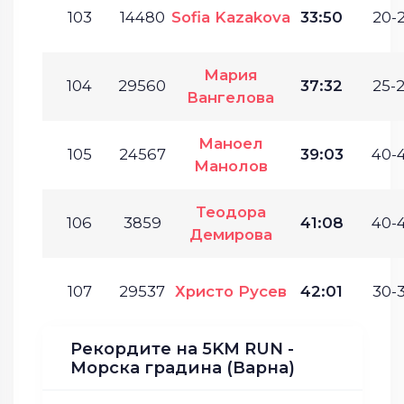
103
14480
Sofia Kazakova
33:50
20-2
Мария
104
29560
37:32
25-2
Вангелова
Маноел
105
24567
39:03
40-4
Манолов
Теодора
106
3859
41:08
40-4
Демирова
107
29537
Христо Русев
42:01
30-3
Рекордите на 5KM RUN -
Морска градина (Варна)