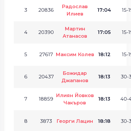
Радослав
3
20836
17:04
15-1
Илиев
Мартин
4
20390
17:05
15-1
Атанасов
5
27617
Максим Колев
18:12
15-1
Божидар
6
20437
18:13
30-3
Джапанов
Илиян Йовков
7
18859
18:13
40-4
Чакъров
8
3873
Георги Лацин
18:18
30-3