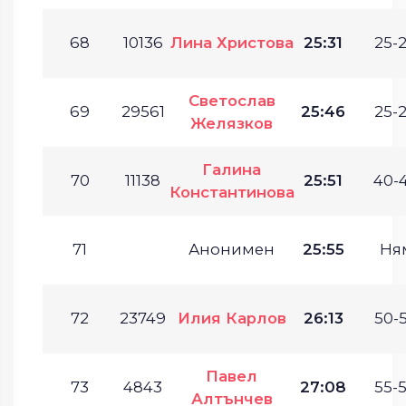
68
10136
Лина Христова
25:31
25-2
Светослав
69
29561
25:46
25-2
Желязков
Галина
70
11138
25:51
40-4
Константинова
71
Анонимен
25:55
Ня
72
23749
Илия Карлов
26:13
50-5
Павел
73
4843
27:08
55-5
Алтънчев