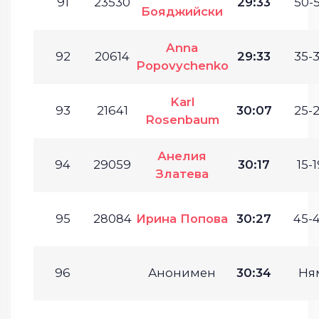
91
23530
29:33
50-5
Бояджийски
Anna
92
20614
29:33
35-3
Popovychenko
Karl
93
21641
30:07
25-2
Rosenbaum
Анелия
94
29059
30:17
15-1
Златева
95
28084
Ирина Попова
30:27
45-4
96
Анонимен
30:34
Ня