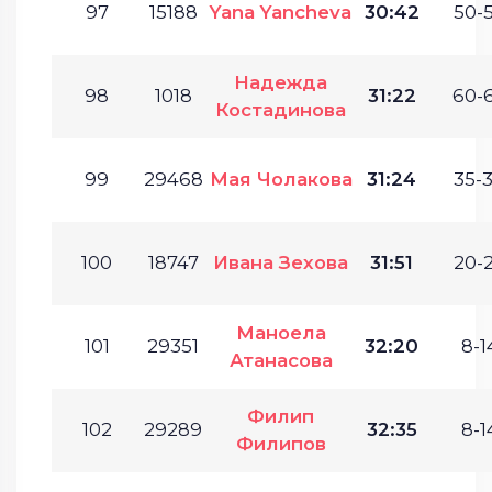
97
15188
Yana Yancheva
30:42
50-5
Надежда
98
1018
31:22
60-6
Костадинова
99
29468
Мая Чолакова
31:24
35-3
100
18747
Ивана Зехова
31:51
20-2
Маноела
101
29351
32:20
8-1
Атанасова
Филип
102
29289
32:35
8-1
Филипов