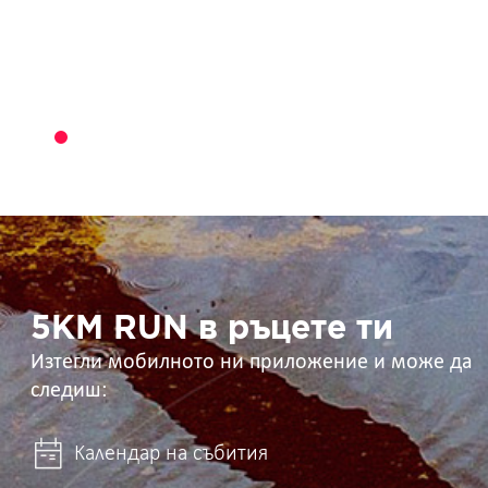
5KM
RUN
в
ръцете
ти
5KM RUN в ръцете ти
Изтегли мобилното ни приложение и може да
следиш:
Календар на събития