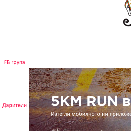
FB група
5KM
RUN
в
ръцете
ти
5KM RUN в
Дарители
Изтегли мобилното ни прилож