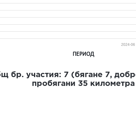
2024-06
ПЕРИОД
щ бр. участия:
7
(бягане
7
, доб
пробягани
35
километра