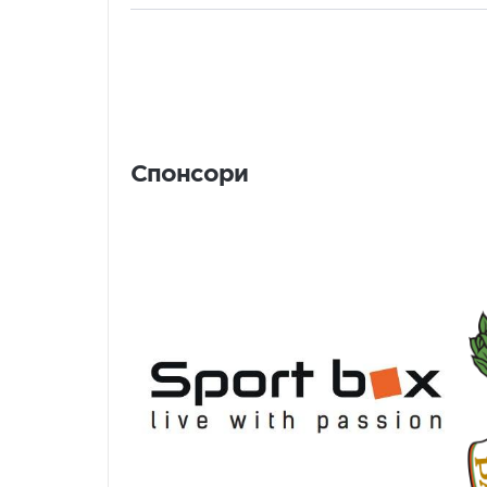
Спонсори
Спонсори