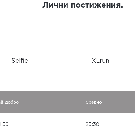
Лични постижения.
Selfie
XLrun
ай-добро
Средно
4:59
25:30