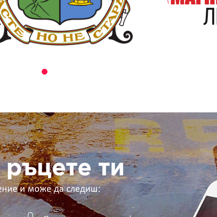
 ръцете ти
ение и може да следиш: