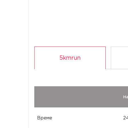
5kmrun
Н
Време
2