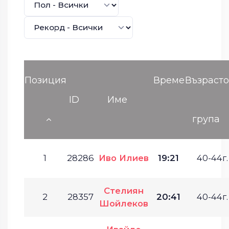
Позиция
Време
Възрасто
ID
Име
група
1
28286
Иво Илиев
19:21
40-44г.
Стелиян
2
28357
20:41
40-44г.
Шойлеков