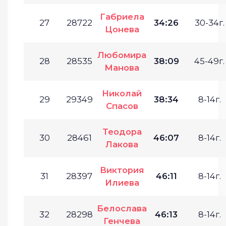
Габриела
27
28722
34:26
30-34г.
Цонева
Любомира
28
28535
38:09
45-49г.
Манова
Николай
29
29349
38:34
8-14г.
Спасов
Теодора
30
28461
46:07
8-14г.
Лакова
Виктория
31
28397
46:11
8-14г.
Илиева
Белослава
32
28298
46:13
8-14г.
Генчева