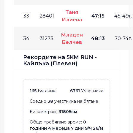
Таня
33
28401
47:15
45-49г.
Илиева
Младен
34
31275
48:13
70-74г.
Белчев
Рекордите на 5KM RUN -
Кайлъка (Плевен)
165
Бягания
6361
Участника
Средно
38
участника на бягане
Километраж:
31805км
Общо пробягано време:
0
години 4 месеца 7 дни 9/ч 26/м