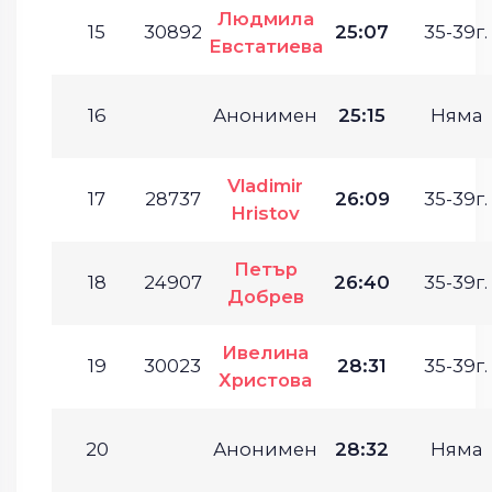
Людмила
15
30892
25:07
35-39г.
Евстатиева
16
Анонимен
25:15
Няма
Vladimir
17
28737
26:09
35-39г.
Hristov
Петър
18
24907
26:40
35-39г.
Добрев
Ивелина
19
30023
28:31
35-39г.
Христова
20
Анонимен
28:32
Няма