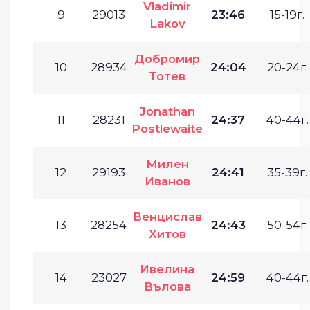
Vladimir
9
29013
23:46
15-19г.
Lakov
Добромир
10
28934
24:04
20-24г.
Тотев
Jonathan
11
28231
24:37
40-44г.
Postlewaite
Милен
12
29193
24:41
35-39г.
Иванов
Венцислав
13
28254
24:43
50-54г.
Хитов
Ивелина
14
23027
24:59
40-44г.
Вълова