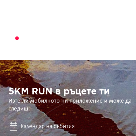
5KM
RUN
в
ръцете
ти
5KM RUN в ръцете ти
Изтегли мобилното ни приложение и може да
следиш:
Календар на събития