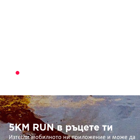
5KM
RUN
в
ръцете
ти
5KM RUN в ръцете ти
Изтегли мобилното ни приложение и може да