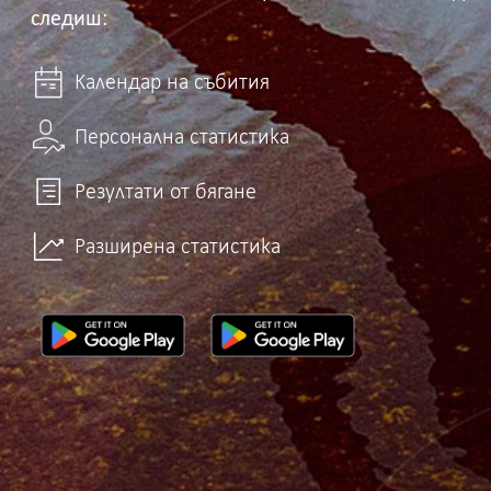
следиш:
Календар на събития
Персонална статистика
Резултати от бягане
Разширена статистика