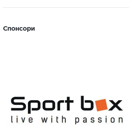
Спонсори
Спонсори