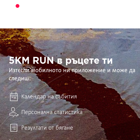
5KM
RUN
в
ръцете
ти
5KM RUN в ръцете ти
Изтегли мобилното ни приложение и може да
следиш:
Календар на събития
Персонална статистика
Резултати от бягане