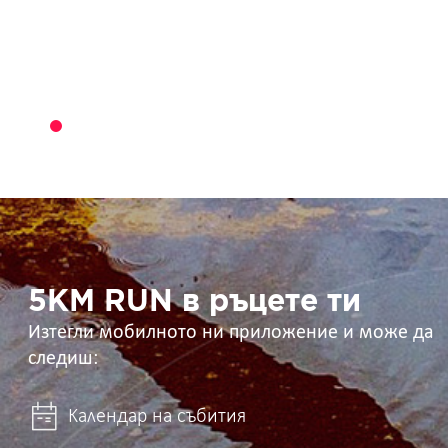
5KM
RUN
в
ръцете
ти
5KM RUN в ръцете ти
Изтегли мобилното ни приложение и може да
следиш:
Календар на събития