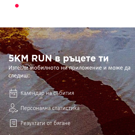
5KM
RUN
в
ръцете
ти
5KM RUN в ръцете ти
Изтегли мобилното ни приложение и може да
следиш:
Календар на събития
Персонална статистика
Резултати от бягане