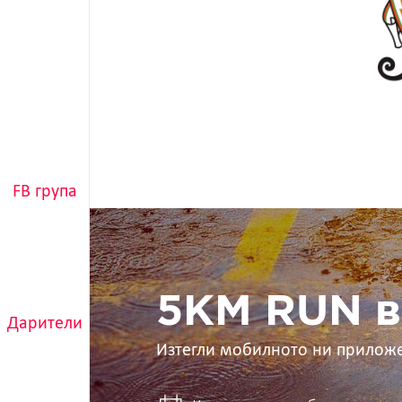
FB група
5KM
RUN
в
ръцете
ти
5KM RUN в
Дарители
Изтегли мобилното ни прилож