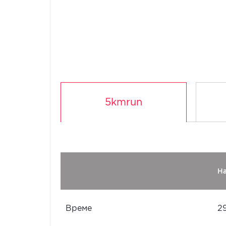
5kmrun
Н
Време
2