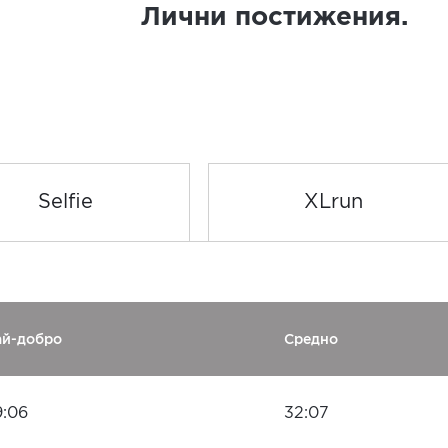
Лични постижения.
Selfie
XLrun
ай-добро
Средно
9:06
32:07