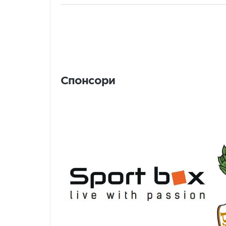
Спонсори
Спонсори