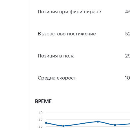
Позиция при финиширане
4
Възрастово постижение
5
Позиция в пола
2
Средна скорост
10
ВРЕМЕ
40
35
30