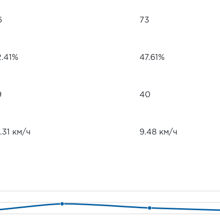
6
73
2.41%
47.61%
9
40
.31 км/ч
9.48 км/ч