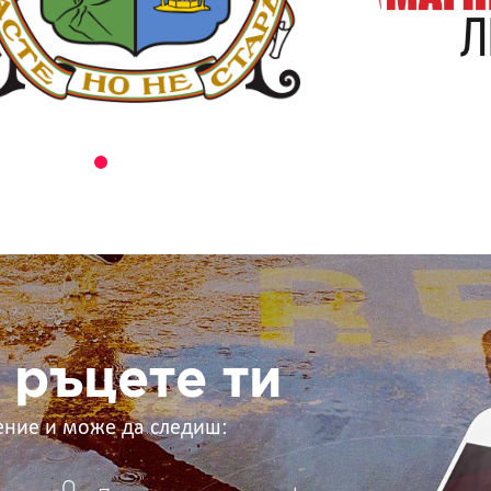
 ръцете ти
ение и може да следиш: