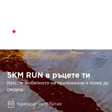
5KM
RUN
в
ръцете
ти
5KM RUN в ръцете ти
Изтегли мобилното ни приложение и може да
следиш:
Календар на събития