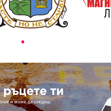
 ръцете ти
ение и може да следиш: