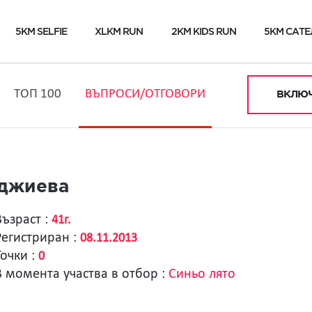
5KM SELFIE
XLKM RUN
2KM KIDS RUN
5KM САТЕ
ТОП 100
ВЪПРОСИ/ОТГОВОРИ
ВКЛЮЧ
рджиева
Възраст :
41г.
Регистриран :
08.11.2013
Точки :
0
В момента участва в отбор :
Синьо лято