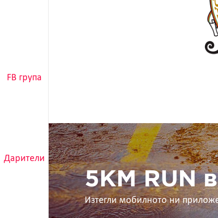
FB група
5KM
RUN
в
Дарители
ръцете
ти
5KM RUN в
Изтегли мобилното ни прилож