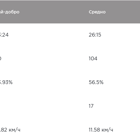
ай-добро
Средно
3:24
26:15
0
104
3.93%
56.5%
17
.82 км/ч
11.58 км/ч