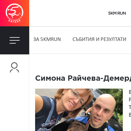
5KM RUN
ЗA 5KMRUN
СЪБИТИЯ И РЕЗУЛТАТИ
Симона Райчева-Деме