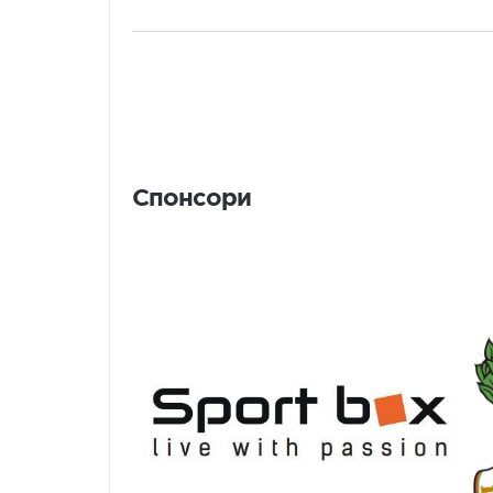
Спонсори
Спонсори