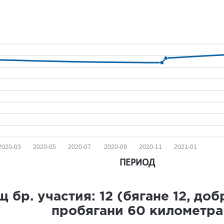
2020-03
2020-05
2020-07
2020-09
2020-11
2021-01
ПЕРИОД
 бр. участия:
12
(бягане
12
, до
пробягани
60
километра