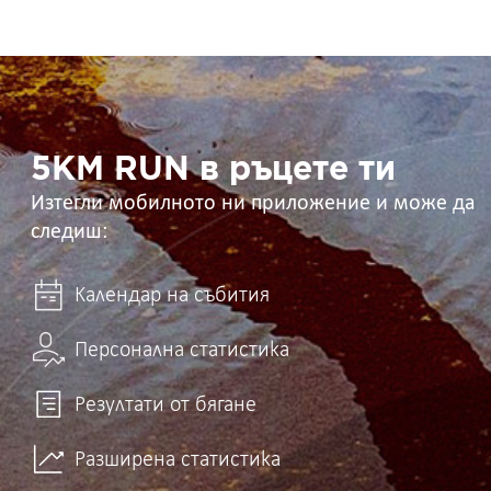
5KM
RUN
в
ръцете
ти
5KM RUN в ръцете ти
Изтегли мобилното ни приложение и може да
следиш:
Календар на събития
Персонална статистика
Резултати от бягане
Разширена статистика