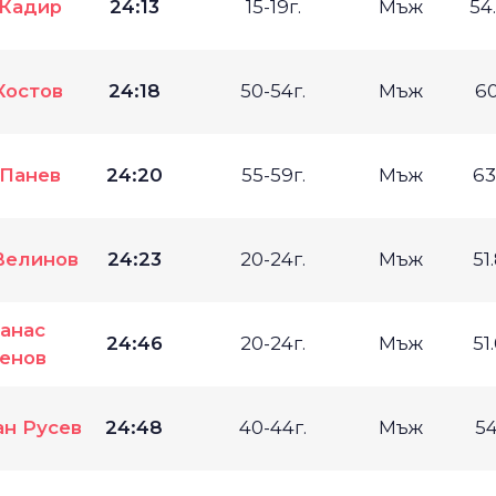
 Кадир
24:13
15-19г.
Мъж
54
Костов
24:18
50-54г.
Мъж
6
Панев
24:20
55-59г.
Мъж
63
Велинов
24:23
20-24г.
Мъж
51
анас
24:46
20-24г.
Мъж
51
енов
н Русев
24:48
40-44г.
Мъж
5