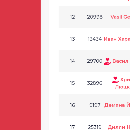
12
20998
Vasil G
13
13434
Иван Хар
14
29700
Васил
Хри
15
32896
Люцк
16
9197
Демяна 
17
25319
Дилян 