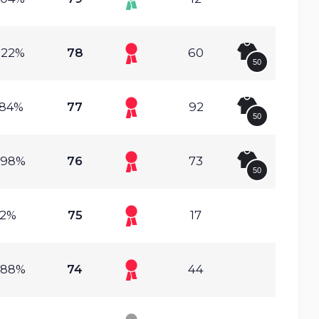
.22%
78
60
50
.84%
77
92
50
.98%
76
73
50
2%
75
17
.88%
74
44