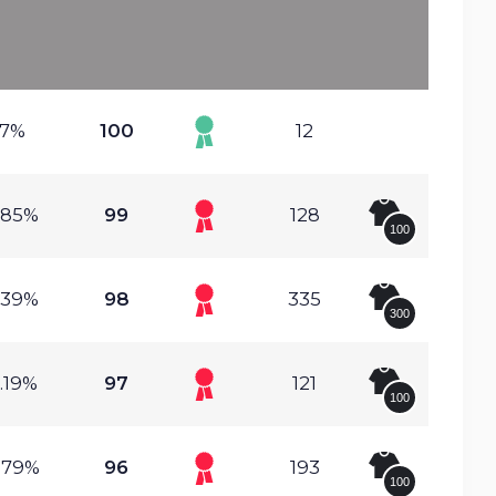
7%
100
12
.85%
99
128
100
.39%
98
335
300
.19%
97
121
100
.79%
96
193
100