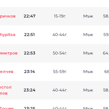
ричков
22:47
15-19г.
Мъж
58
hypitsa
22:51
40-44г.
Мъж
59
имитров
22:53
50-54г.
Мъж
64
елчев
23:14
55-59г.
Мъж
6
остол
23:24
40-44г.
Мъж
58
лов
 Тошев
23:25
40-44г.
Мъж
58