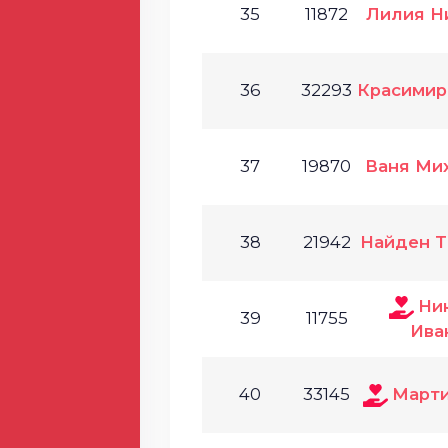
35
11872
Лилия Н
36
32293
Красимир
37
19870
Ваня Ми
38
21942
Найден 
Ни
39
11755
Ива
40
33145
Марти