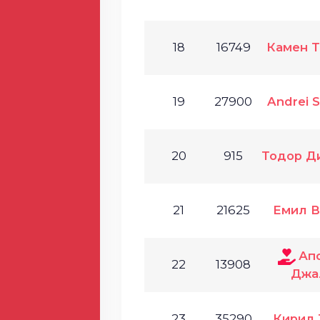
18
16749
Камен Т
19
27900
Andrei S
20
915
Тодор Д
21
21625
Емил В
Ап
22
13908
Джа
23
35290
Кирил