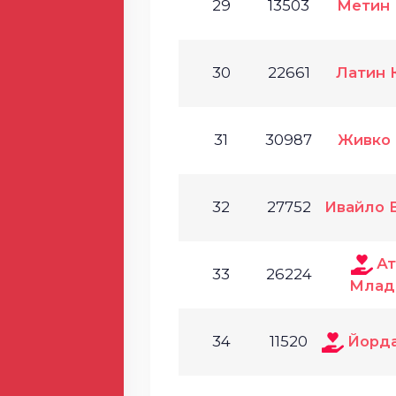
29
13503
Метин
30
22661
Латин 
31
30987
Живко 
32
27752
Ивайло 
Ат
33
26224
Млад
34
11520
Йорда