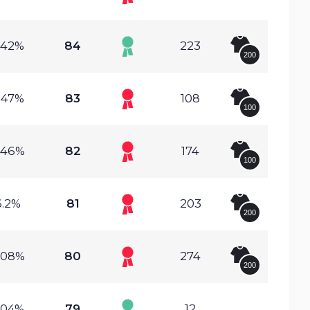
.42%
84
223
200
.47%
83
108
100
.46%
82
174
100
6.2%
81
203
200
.08%
80
274
200
.04%
79
12