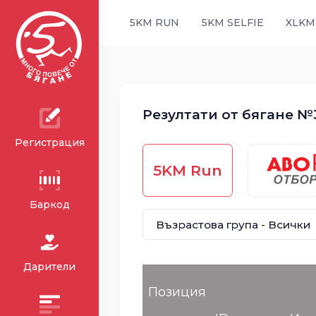
5KM RUN
5KM SELFIE
XLKM
Резултати от бягане №3
Регистрация
5KM Run
Баркод
Дарители
Позиция