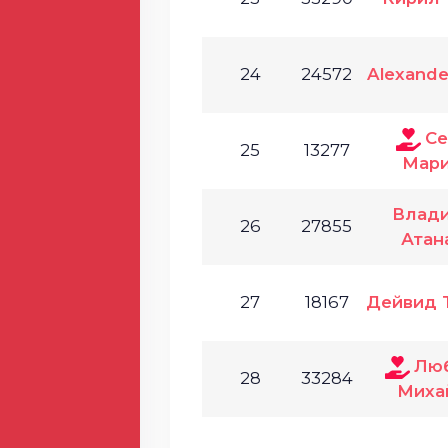
24
24572
Alexande
Се
25
13277
Мар
Влад
26
27855
Атан
27
18167
Дейвид 
Лю
28
33284
Миха