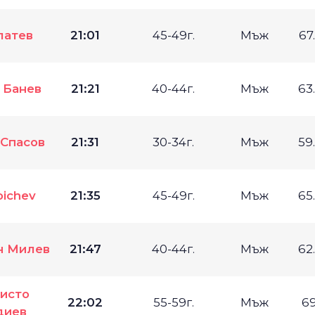
латев
21:01
45-49г.
Мъж
67
 Банев
21:21
40-44г.
Мъж
63
Спасов
21:31
30-34г.
Мъж
59
oichev
21:35
45-49г.
Мъж
65
н Милев
21:47
40-44г.
Мъж
62
исто
22:02
55-59г.
Мъж
6
диев