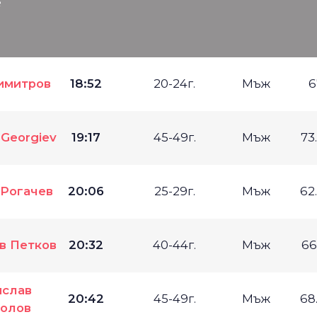
е
имитров
18:52
20-24г.
Мъж
6
 Georgiev
19:17
45-49г.
Мъж
73
Рогачев
20:06
25-29г.
Мъж
62
в Петков
20:32
40-44г.
Мъж
66
ислав
20:42
45-49г.
Мъж
68
олов