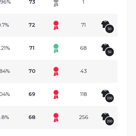
.96%
73
1
0.7%
72
71
50
.21%
71
68
50
.84%
70
43
.04%
69
118
100
4.8%
68
256
200