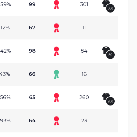
.59%
99
301
300
.12%
67
11
.42%
98
84
50
.43%
66
16
.56%
65
260
200
.93%
64
23