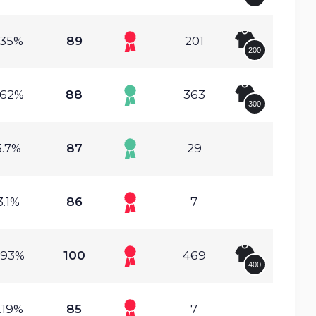
.35%
89
201
200
.62%
88
363
300
5.7%
87
29
3.1%
86
7
.93%
100
469
400
.19%
85
7