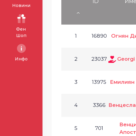
ID
Им
Новини
Фен
Шоп
1
16890
Огнян Д
2
23037
Georgi
Инфо
3
13975
Емилиян 
4
3366
Венцесла
Венц
5
701
Апост