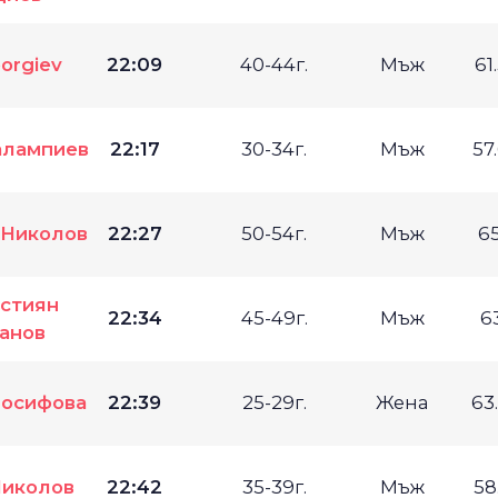
eorgiev
22:09
40-44г.
Мъж
61
алампиев
22:17
30-34г.
Мъж
57
 Николов
22:27
50-54г.
Мъж
6
стиян
22:34
45-49г.
Мъж
6
анов
Йосифова
22:39
25-29г.
Жена
63
Николов
22:42
35-39г.
Мъж
58