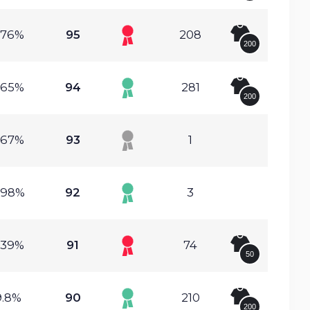
.76%
95
208
200
.65%
94
281
200
.67%
93
1
.98%
92
3
.39%
91
74
50
9.8%
90
210
200