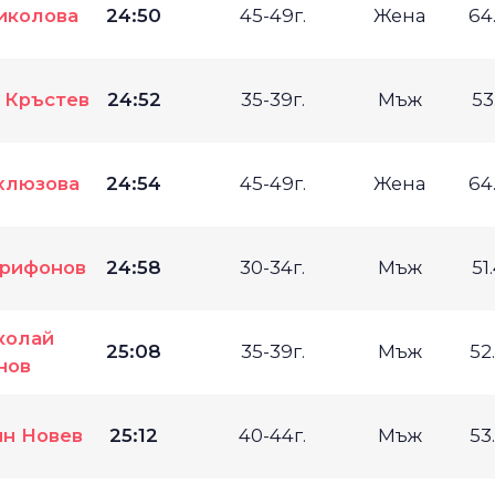
иколова
24:50
45-49г.
Жена
64
 Кръстев
24:52
35-39г.
Мъж
53
хлюзова
24:54
45-49г.
Жена
64
Трифонов
24:58
30-34г.
Мъж
51
колай
25:08
35-39г.
Мъж
52
нов
н Новев
25:12
40-44г.
Мъж
53