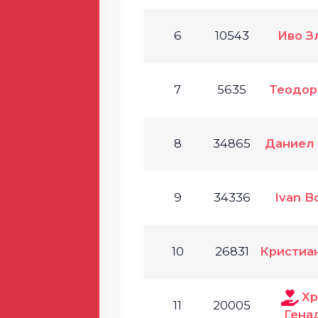
6
10543
Иво З
7
5635
Теодор
8
34865
Даниел 
9
34336
Ivan B
10
26831
Кристиа
Хр
11
20005
Гена