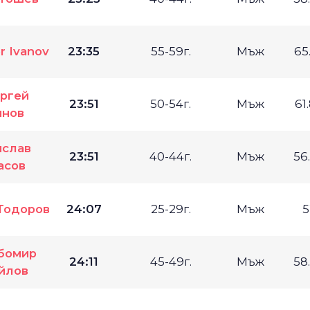
r Ivanov
23:35
55-59г.
Мъж
65
ргей
23:51
50-54г.
Мъж
61
инов
ислав
23:51
40-44г.
Мъж
56
асов
Тодоров
24:07
25-29г.
Мъж
5
бомир
24:11
45-49г.
Мъж
58
йлов