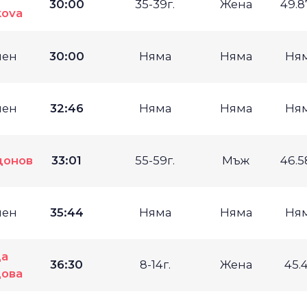
30:00
35-39г.
Жена
49.
kova
мен
30:00
Няма
Няма
Ня
мен
32:46
Няма
Няма
Ня
донов
33:01
55-59г.
Мъж
46.
мен
35:44
Няма
Няма
Ня
ца
36:30
8-14г.
Жена
45.
ова