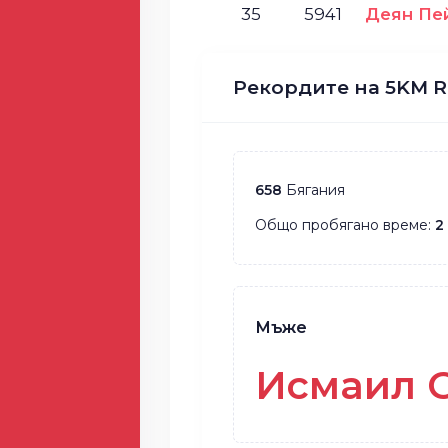
35
5941
Деян Пе
Рекордите на 5KM R
658
Бягания
Общо пробягано време:
2
Мъже
Исмаил 