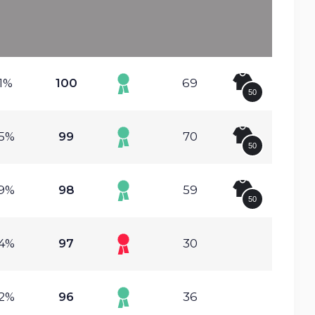
1%
100
69
50
35%
99
70
50
79%
98
59
50
84%
97
30
82%
96
36