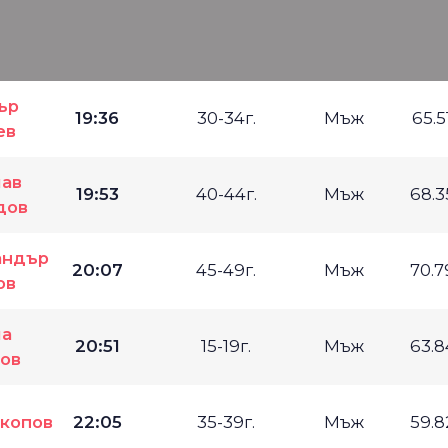
ър
19:36
30-34г.
Мъж
65.5
ев
ав
19:53
40-44г.
Мъж
68.
дов
андър
20:07
45-49г.
Мъж
70.
ов
ла
20:51
15-19г.
Мъж
63.
ов
копов
22:05
35-39г.
Мъж
59.