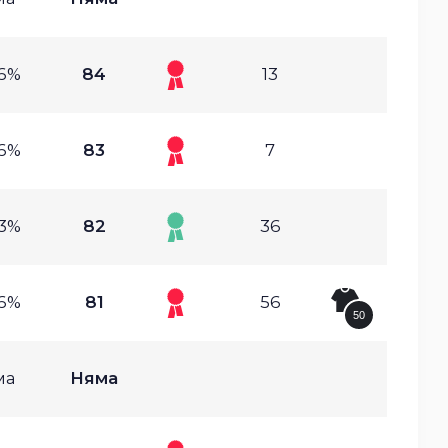
96%
84
13
56%
83
7
63%
82
36
36%
81
56
50
ма
Няма