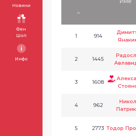
Име
Новини
Фен
Димит
Шоп
1
914
Янаки
Радосл
2
1445
Инфо
Авлави
Алекс
3
1608
Стоян
Нико
4
962
Патрик
5
2773
Тодор Про