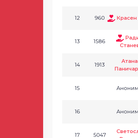
12
960
Красен
Рад
13
1586
Стане
Атана
14
1913
Паничар
15
Анони
16
Анони
Светос
17
5047