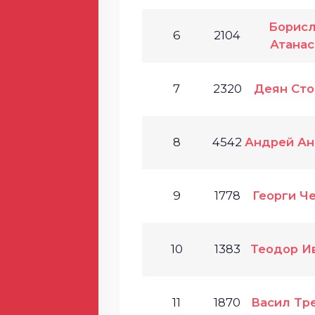
Борисл
6
2104
Атанас
7
2320
Деян Сто
8
4542
Андрей Ан
9
1778
Георги Ч
10
1383
Теодор И
11
1870
Васил Тр