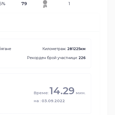
36%
79
1
бягане
Километраж:
281225км
Рекорден брой участници:
226
14.29
Време:
мин.
на :
03.09.2022