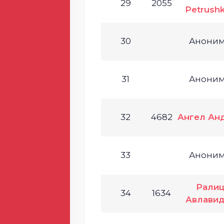
29
2055
Petrush
30
Анони
31
Анони
32
4682
Ангел Ан
33
Анони
Рали
34
1634
Авлавид