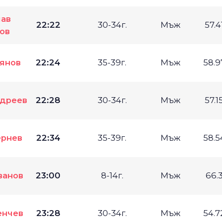
ав
22:22
30-34г.
Мъж
57.4
ов
янов
22:24
35-39г.
Мъж
58.
дреев
22:28
30-34г.
Мъж
57.1
ернев
22:34
35-39г.
Мъж
58.
ванов
23:00
8-14г.
Мъж
66.
енчев
23:28
30-34г.
Мъж
54.