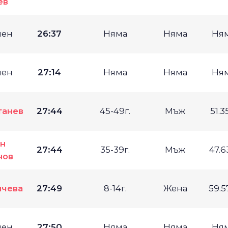
ев
мен
26:37
Няма
Няма
Ня
мен
27:14
Няма
Няма
Ня
танев
27:44
45-49г.
Мъж
51.3
н
27:44
35-39г.
Мъж
47.
нов
чева
27:49
8-14г.
Жена
59.
мен
27:50
Няма
Няма
Ня