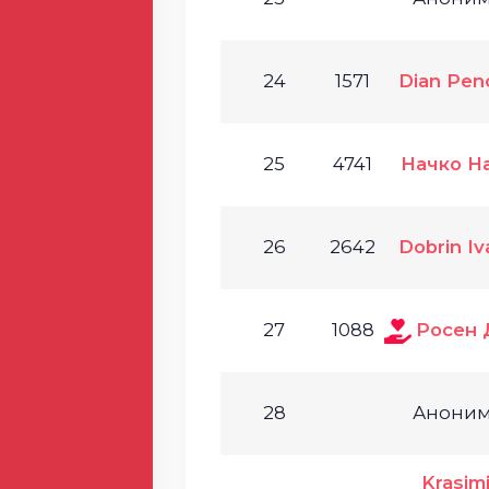
24
1571
Dian Pen
25
4741
Начко Н
26
2642
Dobrin I
27
1088
Росен 
28
Анони
Krasimi