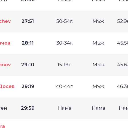
chev
27:51
50-54г.
Мъж
52.
ачев
28:11
30-34г.
Мъж
45.
vanov
29:10
15-19г.
Мъж
45.
Досев
29:19
40-44г.
Мъж
46.
мен
29:59
Няма
Няма
Ня
ra