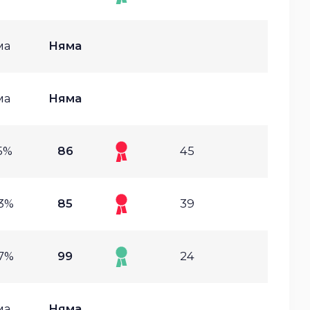
ма
Няма
ма
Няма
5%
86
45
63%
85
39
57%
99
24
ма
Няма