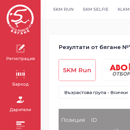
5KM RUN
5KM SELFIE
XLKM
Резултати от бягане №7
Регистрация
5KM Run
Баркод
Дарители
Позиция
ID