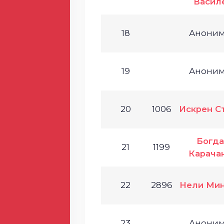
Васил
18
Анони
19
Анони
20
1006
Искрен С
Богда
21
1199
Карача
22
2896
Нели Мин
23
Анони