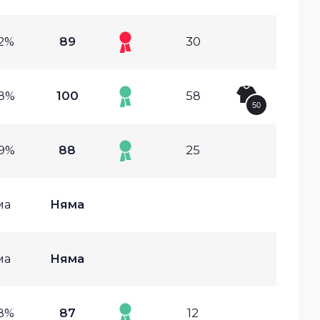
52%
89
30
58%
100
58
50
89%
88
25
ма
Няма
ма
Няма
88%
87
12