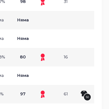
87%
98
31
ма
Няма
ма
Няма
58%
80
16
ма
Няма
4%
97
61
50