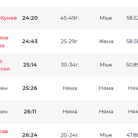
 Кунев
24:20
45-49г.
Мъж
58.
ина
24:43
25-29г.
Жена
58.
ва
с
25:14
30-34г.
Мъж
50.
ски
мен
25:26
Няма
Няма
Ня
мен
26:11
Няма
Няма
Ня
лав
26:24
20-24г.
Мъж
47.