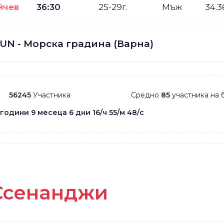
йчев
36:30
25-29г.
Мъж
34.
UN - Морска градина (Варна)
56245
Участника
Средно
85
участника на 
 години 9 месеца 6 дни 16/ч 55/м 48/с
Ссенанджи