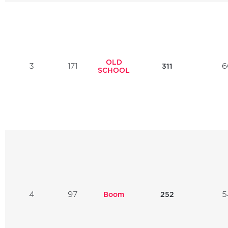
OLD
3
171
6
311
SCHOOL
4
97
5
Boom
252