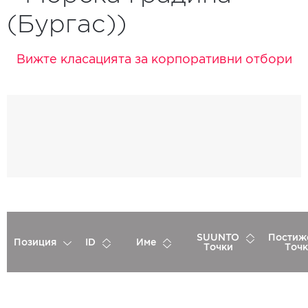
(Бургас))
Вижте класацията за корпоративни отбори
SUUNTO
Постиж
Позиция
ID
Име
Точки
Точк