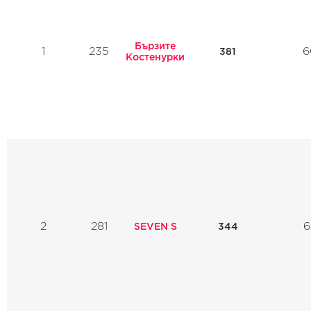
Бързите
1
235
6
381
Костенурки
2
281
6
SEVEN S
344