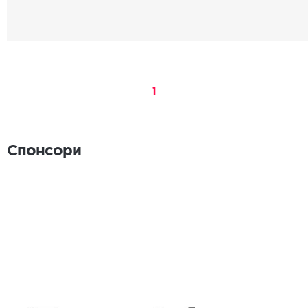
1
Спонсори
Спонсори