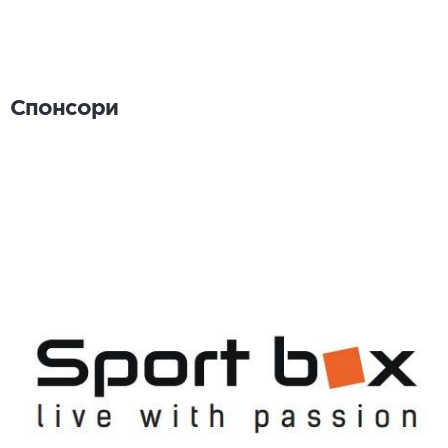
Спонсори
Спонсори