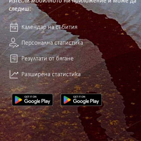
Изтегли мобилното ни приложение и може да
следиш:
Календар на събития
Персонална статистика
Резултати от бягане
Разширена статистика