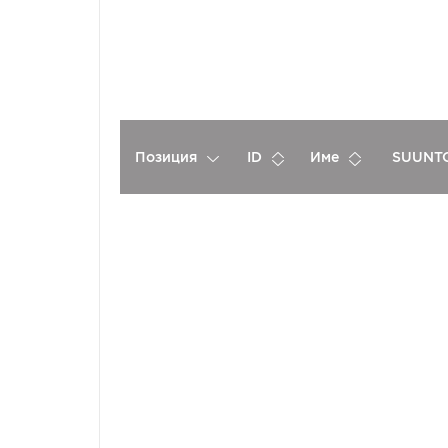
Позиция
ID
Име
SUUNTO
Спонсори