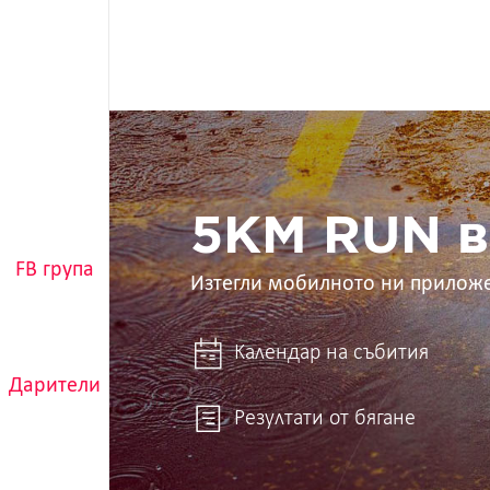
5KM
RUN
в
ръцете
ти
5KM RUN в
FB група
Изтегли мобилното ни прилож
Календар на събития
Дарители
Резултати от бягане