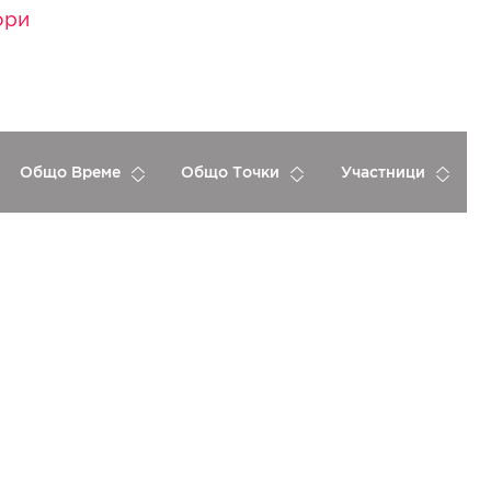
ори
Общо Време
Общо Точки
Участници