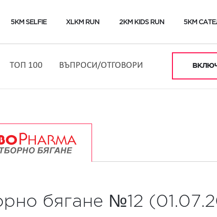
5KM SELFIE
XLKM RUN
2KM KIDS RUN
5KM САТЕ
ТОП 100
ВЪПРОСИ/ОТГОВОРИ
ВКЛЮЧ
рно бягане №12 (01.07.2