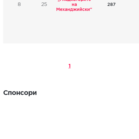
8
25
287
на
Механджийски“
1
Спонсори
Спонсори