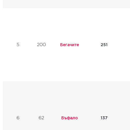
5
200
Бегачите
251
6
62
Бъфало
137