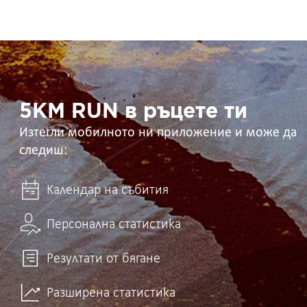
5KM
RUN
в
ръцете
ти
5KM RUN в ръцете ти
Изтегли мобилното ни приложение и може да
следиш:
Календар на събития
Персонална статистика
Резултати от бягане
Разширена статистика