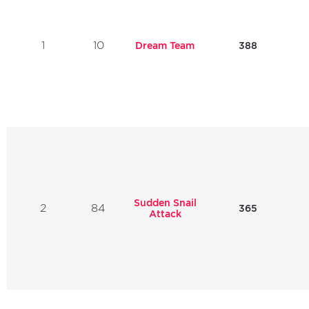
1
10
Dream Team
388
Sudden Snail
2
84
365
Attack