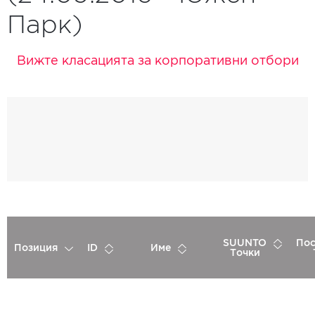
Парк)
Вижте класацията за корпоративни отбори
SUUNTO
Пос
Позиция
ID
Име
Точки