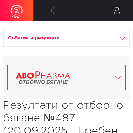
Събития и резултати
Резултати от отборно
бягане №487
(20.09.2025 - Гребен