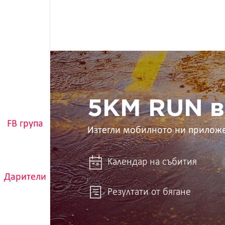
5KM
RUN
в
ръцете
ти
5KM RUN в
FB група
Изтегли мобилното ни прилож
Календар на събития
Дарители
Резултати от бягане