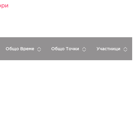
ори
Общо Време
Общо Точки
Участници