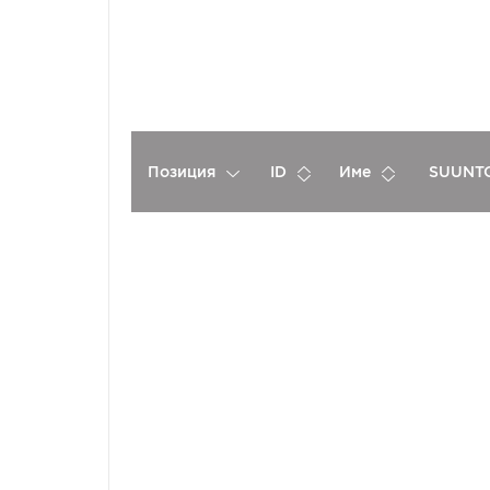
Позиция
ID
Име
SUUNTO
Спонсори