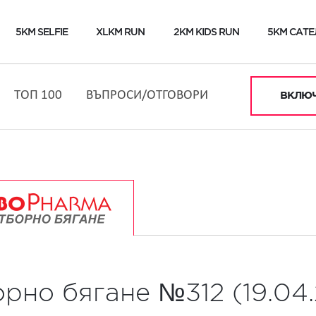
5KM SELFIE
XLKM RUN
2KM KIDS RUN
5KM САТЕ
ТОП 100
ВЪПРОСИ/ОТГОВОРИ
ВКЛЮЧ
орно бягане №312 (19.04.