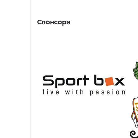
Спонсори
Спонсори