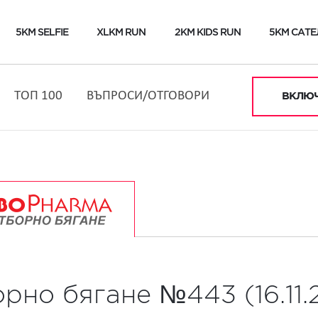
5KM SELFIE
XLKM RUN
2KM KIDS RUN
5KM САТЕ
ТОП 100
ВЪПРОСИ/ОТГОВОРИ
ВКЛЮЧ
рно бягане №443 (16.11.