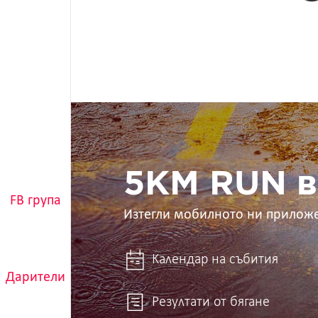
5KM
RUN
в
ръцете
ти
5KM RUN в
FB група
Изтегли мобилното ни прилож
Календар на събития
Дарители
Резултати от бягане