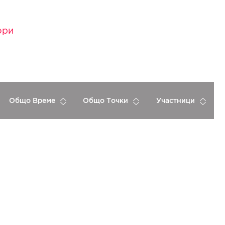
ори
Общо Време
Общо Точки
Участници