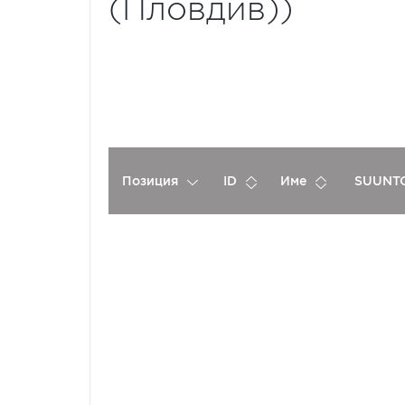
(Пловдив))
Позиция
ID
Име
SUUNTO