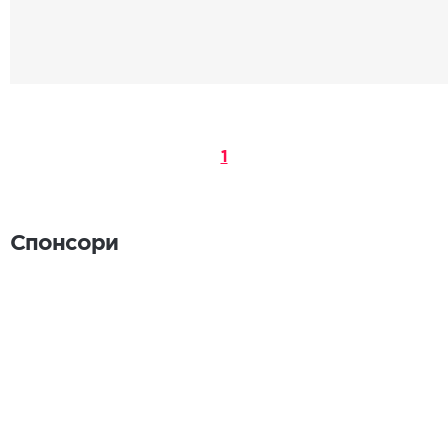
1
Спонсори
Спонсори