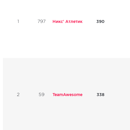
1
797
Никс' Атлетик
390
2
59
TeamAwesome
338