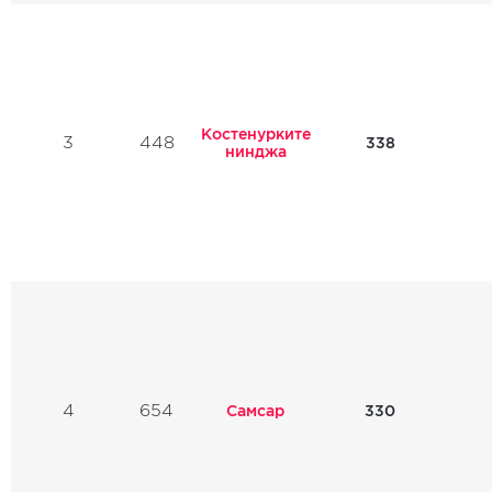
Костенурките
3
448
338
нинджа
4
654
Самсар
330