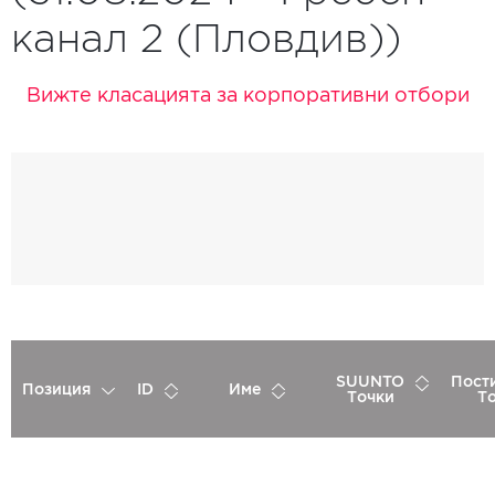
канал 2 (Пловдив))
Вижте класацията за корпоративни отбори
SUUNTO
Пост
Позиция
ID
Име
Точки
Т