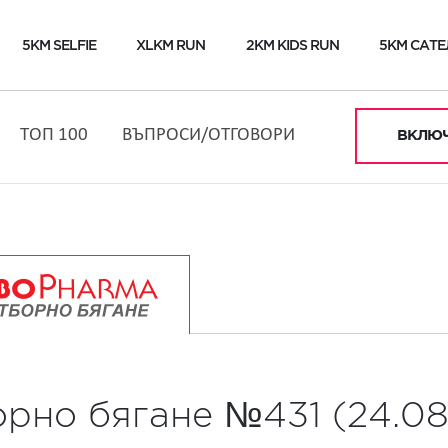
5KM SELFIE
XLKM RUN
2KM KIDS RUN
5KM САТЕ
ТОП 100
ВЪПРОСИ/ОТГОВОРИ
ВКЛЮЧ
орно бягане №431 (24.08