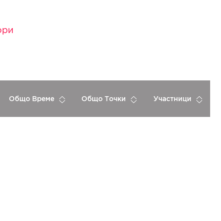
ори
Общо Време
Общо Точки
Участници