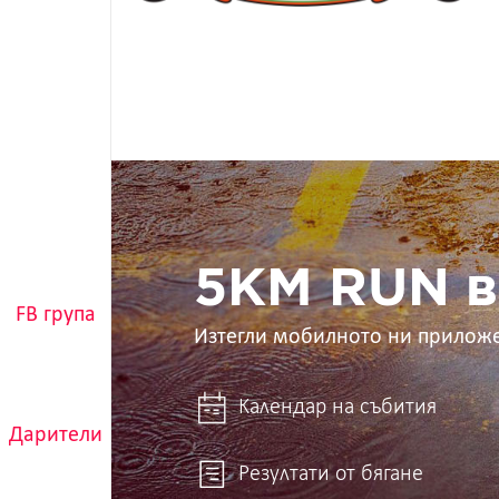
5KM
RUN
в
ръцете
ти
5KM RUN в
FB група
Изтегли мобилното ни прилож
Календар на събития
Дарители
Резултати от бягане