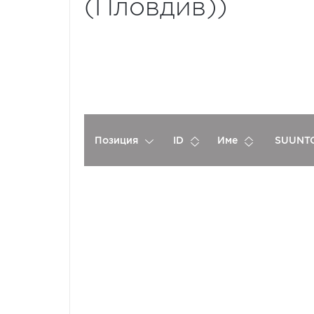
(Пловдив))
Позиция
ID
Име
SUUNTO