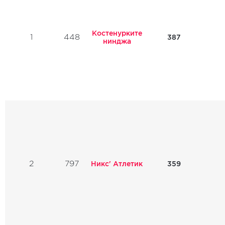
Костенурките
1
448
387
нинджа
2
797
Никс' Атлетик
359