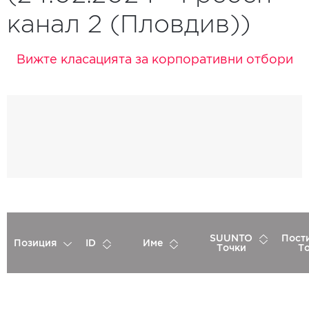
канал 2 (Пловдив))
Вижте класацията за корпоративни отбори
SUUNTO
Пост
Позиция
ID
Име
Точки
Т