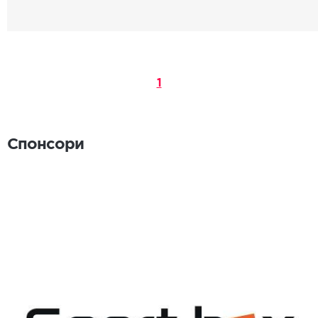
1
Спонсори
Спонсори