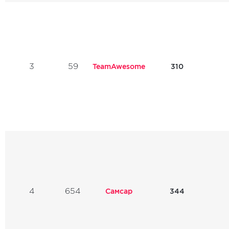
3
59
TeamAwesome
310
4
654
Самсар
344