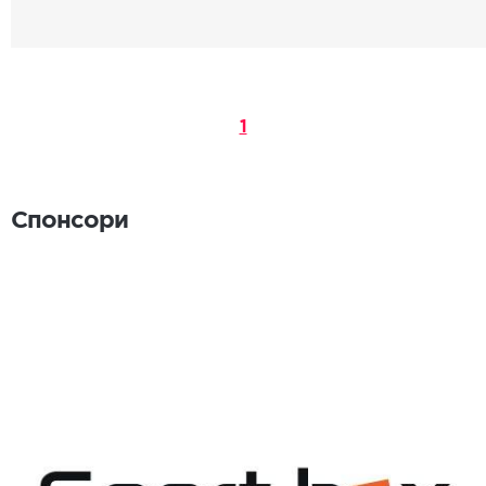
1
Спонсори
Спонсори