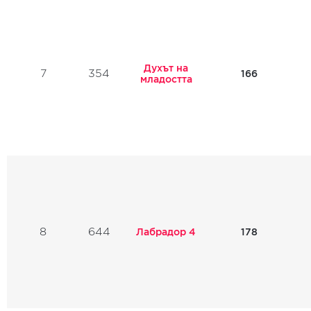
Духът на
7
354
166
младостта
8
644
Лабрадор 4
178