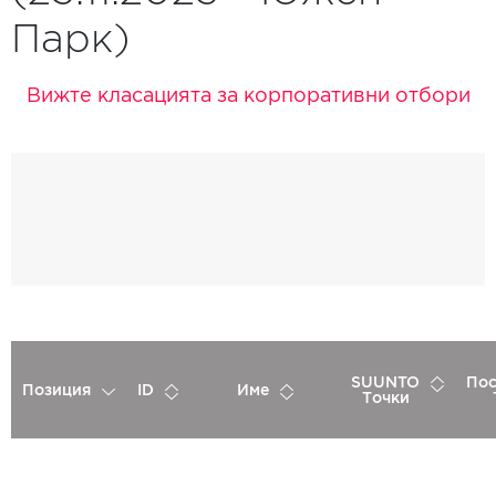
Парк)
Вижте класацията за корпоративни отбори
SUUNTO
Пос
Позиция
ID
Име
Точки