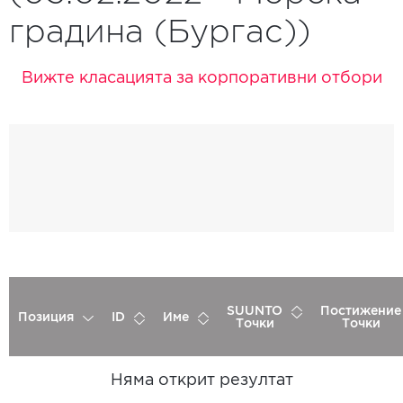
градина (Бургас))
Вижте класацията за корпоративни отбори
SUUNTO
Постижение
Позиция
ID
Име
Точки
Точки
Няма открит резултат