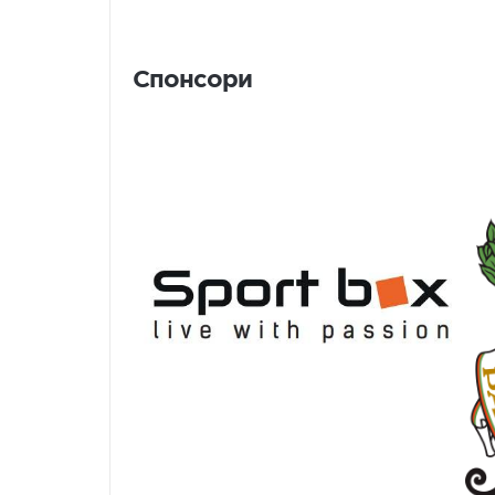
Спонсори
Спонсори