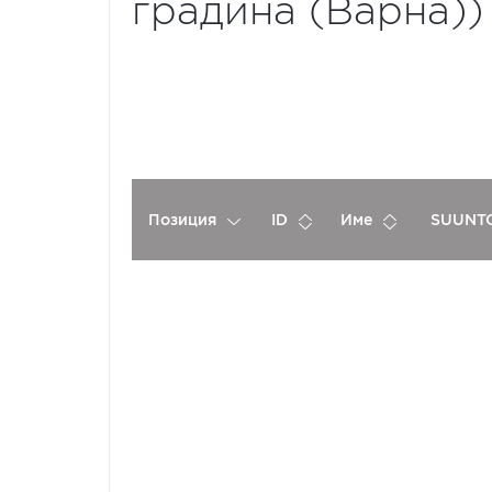
градина (Варна))
Позиция
ID
Име
SUUNTO