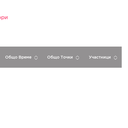
ори
Общо Време
Общо Точки
Участници