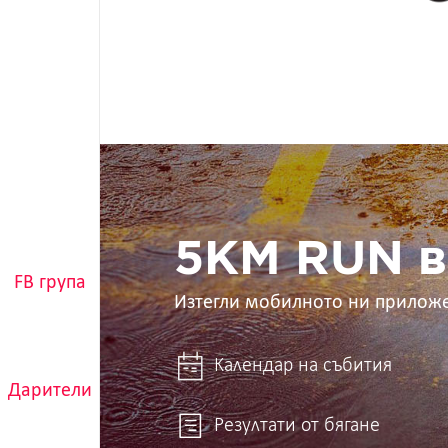
5KM
RUN
в
ръцете
ти
5KM RUN в
FB група
Изтегли мобилното ни прилож
Календар на събития
Дарители
Резултати от бягане