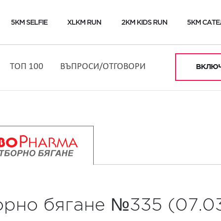
5KM SELFIE
XLKM RUN
2KM KIDS RUN
5KM САТЕ
ТОП 100
ВЪПРОСИ/ОТГОВОРИ
ВКЛЮЧ
орно бягане №335 (07.0