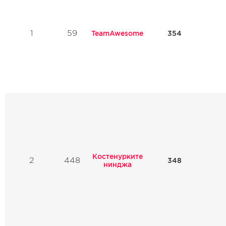
1
59
TeamAwesome
354
Костенурките
2
448
348
нинджа