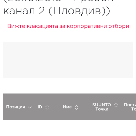
канал 2 (Пловдив))
Вижте класацията за корпоративни отбори
SUUNTO
Пост
Позиция
ID
Име
Точки
Т