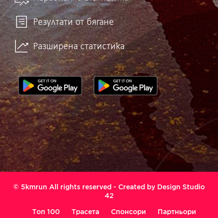
Резултати от бягане
Разширена статистика
© 5kmrun All rights reserved - Created by
Design Studio
42
Топ 100
Трасета
Спонсори
Партньори