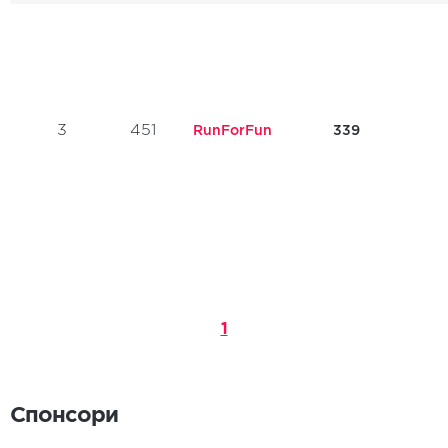
3
451
RunForFun
339
1
Спонсори
Спонсори