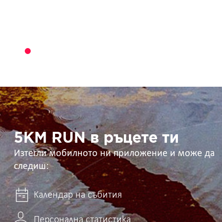
5KM
RUN
в
ръцете
ти
5KM RUN в ръцете ти
Изтегли мобилното ни приложение и може да
следиш:
Календар на събития
Персонална статистика