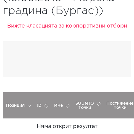
градина (Бургас))
Вижте класацията за корпоративни отбори
SUUNTO
Постижение
Позиция
ID
Име
Точки
Точки
Няма открит резултат