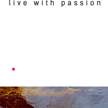
5KM
RUN
в
ръцете