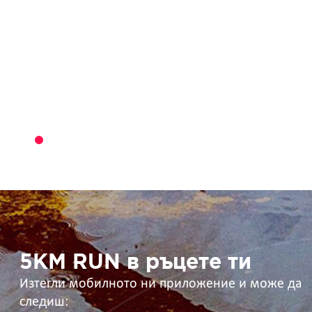
5KM
RUN
в
ръцете
ти
5KM RUN в ръцете ти
Изтегли мобилното ни приложение и може да
следиш: