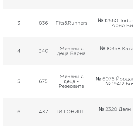
№ 12560 Todor
3
836
Fits&Runners
Арно Вис
Женени с
№ 10358 Катя 
4
340
деца Варна
Женени с
№ 6076 Йордан 
5
675
деца -
№ 19412 Боя
Резервите
№ 2320 Деян С
6
437
ТИ ГОНИШ...