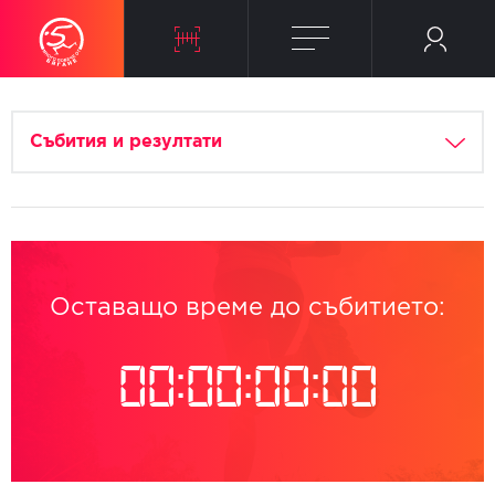
Събития и резултати
Оставащо време до събитието:
00
:
00
:
00
:
00