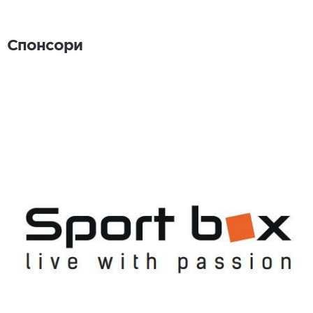
Спонсори
Спонсори