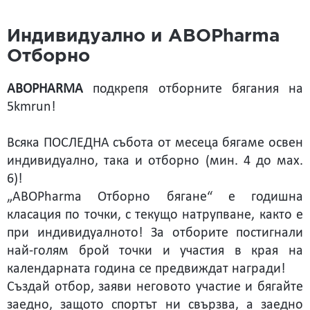
Индивидуално и ABOPharma
Отборно
ABOPHARMA
подкрепя отборните бягания на
5kmrun!
Всяка ПОСЛЕДНА събота от месеца бягаме освен
индивидуално, така и отборно (мин. 4 до мах.
6)!
„ABOPharma Отборно бягане“ е годишна
класация по точки, с текущо натрупване, както е
при индивидуалното! За отборите постигнали
най-голям брой точки и участия в края на
календарната година се предвиждат награди!
Създай отбор, заяви неговото участие и бягайте
заедно, защото спортът ни свързва, а заедно