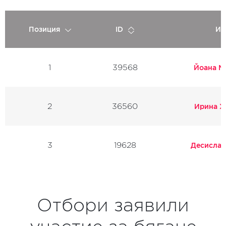
Позиция
ID
Им
1
39568
Йоана М
2
36560
Ирина Х
3
19628
Десислав
Отбори заявили