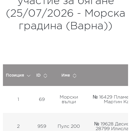
участие за бягане
(25/07/2026 - Морска
градина (Варна))
Позиция
ID
Име
Морски
№ 16429 Пламен
1
69
вълци
Мартин Ка
№ 19628 Десис
2
959
Пулс 200
28799 Илисла