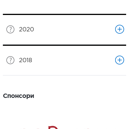
2020
2018
Спонсори
Спонсори