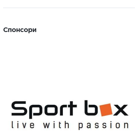
Спонсори
Спонсори