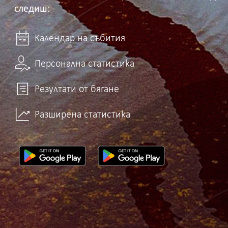
следиш:
Календар на събития
Персонална статистика
Резултати от бягане
Разширена статистика