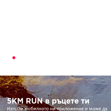
5KM
RUN
в
ръцете
ти
5KM RUN в ръцете ти
Изтегли мобилното ни приложение и може да