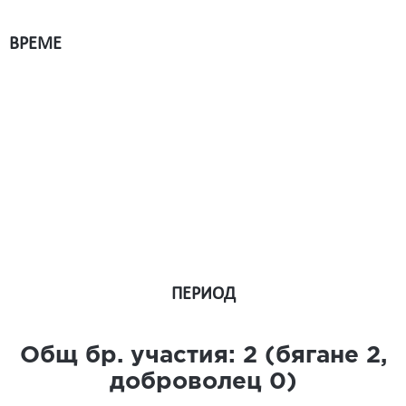
ВРЕМЕ
ПЕРИОД
Общ бр. участия:
2
(бягане
2
,
доброволец
0
)