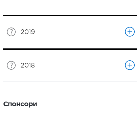
2019
2018
Спонсори
Спонсори