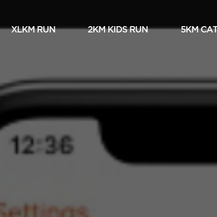
XLKM RUN
2KM KIDS RUN
5KM СА