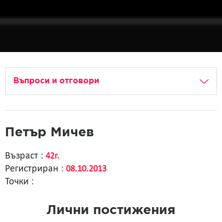
Въпроси и отговори
Петър Мичев
Възраст :
42г.
Регистриран :
08.10.2013
Точки :
Лични постижения