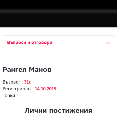
Въпроси и отговори
Рангел Манов
Възраст :
31г.
Регистриран :
14.10.2015
Точки :
Лични постижения