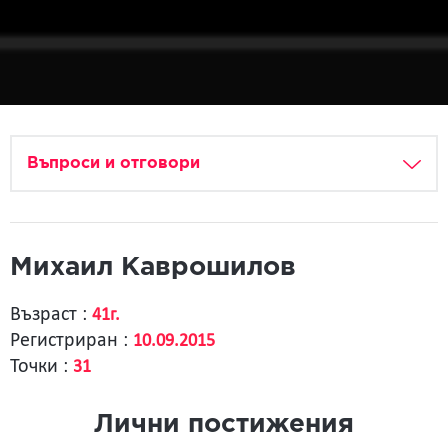
Въпроси и отговори
Михаил Каврошилов
Възраст :
41г.
Регистриран :
10.09.2015
Точки :
31
Лични постижения