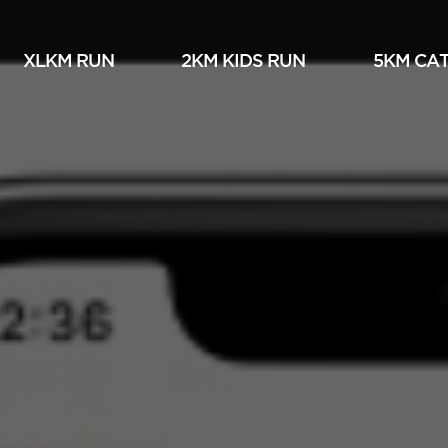
XLKM RUN
2KM KIDS RUN
5KM СА