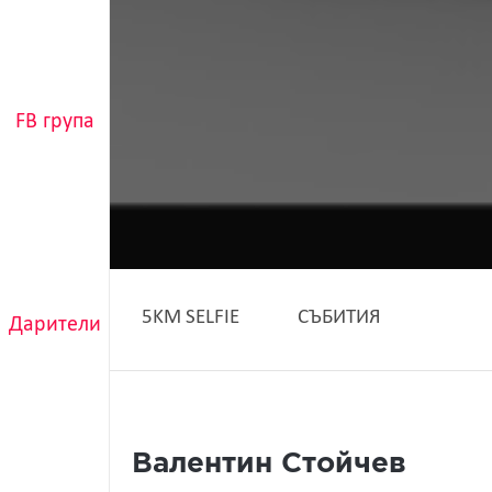
FB група
5KM SELFIE
СЪБИТИЯ
Дарители
Валентин Стойчев