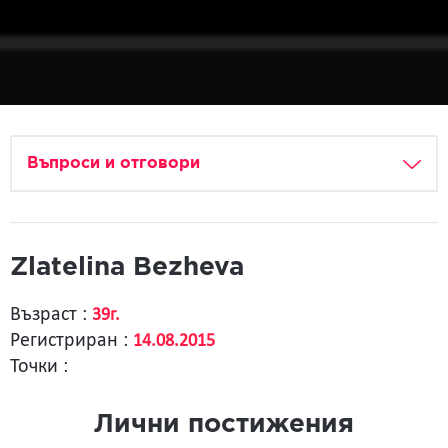
Въпроси и отговори
Zlatelina Bezheva
Възраст :
39г.
Регистриран :
14.08.2015
Точки :
Лични постижения