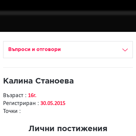
Въпроси и отговори
Калина Станоева
Възраст :
16г.
Регистриран :
30.05.2015
Точки :
Лични постижения