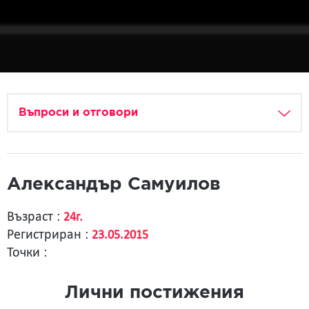
Въпроси и отговори
Александър Самуилов
Възраст :
24г.
Регистриран :
23.05.2015
Точки :
Лични постижения