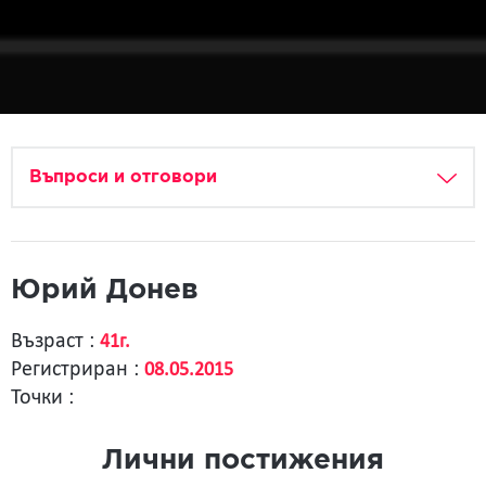
Въпроси и отговори
Юрий Донев
Възраст :
41г.
Регистриран :
08.05.2015
Точки :
Лични постижения